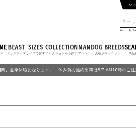
シ
ハーネス
ME
BEAST
SIZES
COLLECTION
MAN
DOG BREEDS
SEA
ーム
ドッググッズ
サイズで探す
コレクションから探す
アパレル
犬種別ギャラリー
商品
6の期間、夏季休暇となります。 休み前の最終出荷は8/7 AM10時のご