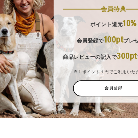
会員特典
10%
ポイント還元
100pt
会員登録で
プレ
300pt
商品レビューの記入で
※１ポイント１円でご利用いた
会員登録