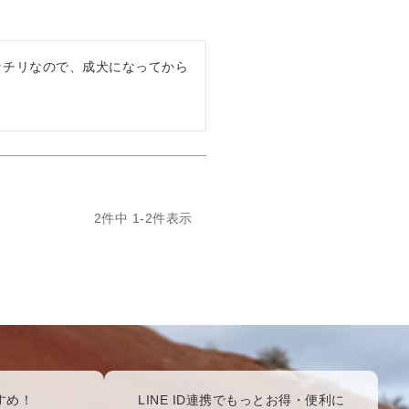
ッチリなので、成犬になってから
2
件中
1
-
2
件表示
すめ！
LINE ID連携でもっとお得・便利に