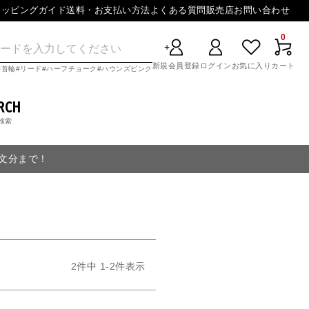
ョッピングガイド
送料・お支払い方法
よくある質問
販売店
お問い合わせ
0
新規会員登録
ログイン
お気に入り
カート
首輪
リード
ハーフチョーク
ハウンズピンク
RCH
検索
注文分まで！
2
件中
1
-
2
件表示