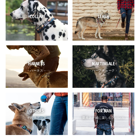
COLLAR
LEASH
- 首輪 -
- リード -
HARNESS
MARTINGALE
- ハーネス -
- ハーフチョーク -
OTHERS
FOR MAN
- その他グッズ -
- 愛犬と一緒に楽しむアパレル -