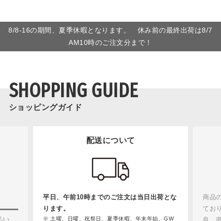
8/8-16の期間、夏季休暇となります。 休み前の最終出荷は8/7
AM10時のご注文分まで！
SHOPPING GUIDE
ショッピングガイド
配送について
平日、午前10時までのご注文は当日出荷とな
商品
ります。
てお
払い
土曜、日曜、祝祭日、夏季休暇、年末年始、GW
良、