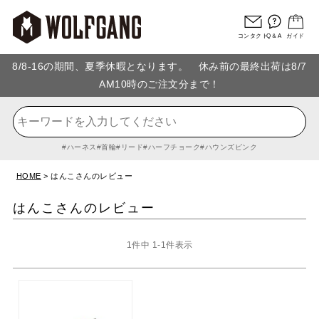
コンタクト
Q＆A
ガイド
8/8-16の期間、夏季休暇となります。 休み前の最終出荷は8/7
AM10時のご注文分まで！
ハーネス
首輪
リード
ハーフチョーク
ハウンズピンク
HOME
はんこさんのレビュー
はんこさんのレビュー
1
件中
1
-
1
件表示