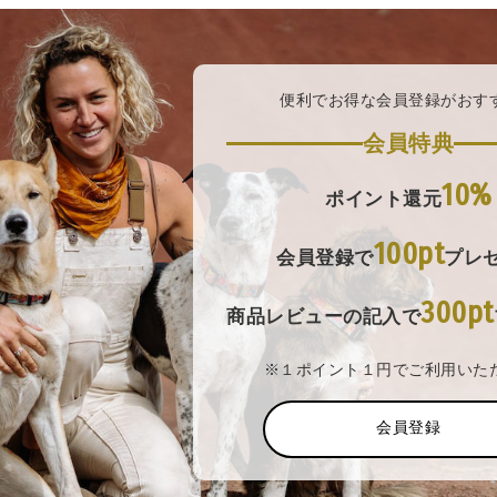
便利でお得な会員登録がおす
会員特典
10%
ポイント還元
100pt
会員登録で
プレ
300pt
商品レビューの記入で
※１ポイント１円でご利用いた
会員登録