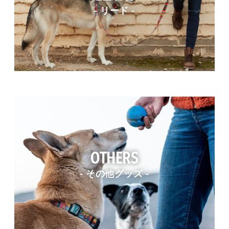
- リード -
OTHERS
- その他グッズ -