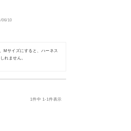
/06/10
だ、Mサイズにすると、ハーネス
もしれません。
1
件中
1
-
1
件表示