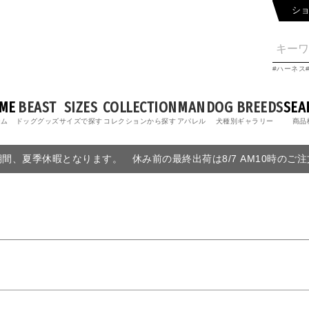
シ
ハーネス
ME
BEAST
SIZES
COLLECTION
MAN
DOG BREEDS
SEA
ーム
ドッググッズ
サイズで探す
コレクションから探す
アパレル
犬種別ギャラリー
商品
6の期間、夏季休暇となります。 休み前の最終出荷は8/7 AM10時のご