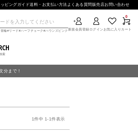
ョッピングガイド
送料・お支払い方法
よくある質問
販売店
お問い合わせ
0
新規会員登録
ログイン
お気に入り
カート
首輪
リード
ハーフチョーク
ハウンズピンク
RCH
検索
注文分まで！
1
件中
1
-
1
件表示