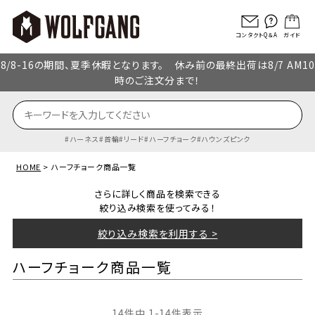
コンタクト
Q＆A
ガイド
8/8-16の期間、夏季休暇となります。 休み前の最終出荷は8/7 AM10
時のご注文分まで！
ハーネス
首輪
リード
ハーフチョーク
ハウンズピンク
HOME
ハーフチョーク商品一覧
さらに詳しく商品を検索できる
絞り込み検索を使ってみる！
絞り込み検索を利用する >
ハーフチョーク商品一覧
14
件中
1
-
14
件表示