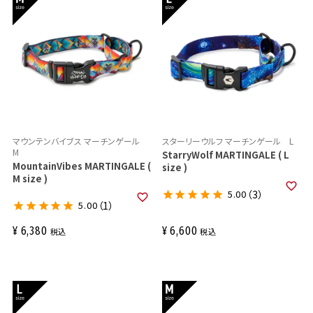
マウンテンバイブス マーチンゲール
スターリーウルフ マーチンゲール L
M
StarryWolf MARTINGALE ( L
MountainVibes MARTINGALE (
size )
M size )
5.00
（3）
5.00
（1）
¥
6,380
¥
6,600
税込
税込