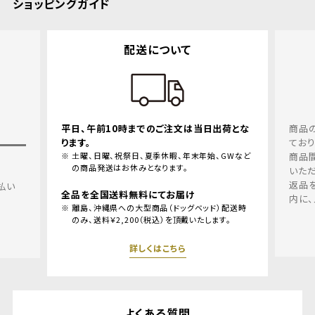
ショッピングガイド
配送について
平日、午前10時までのご注文は当日出荷とな
商品の品質
ります。
ております
土曜、日曜、祝祭日、夏季休暇、年末年始、GWなど
商品間違え
の商品発送はお休みとなります。
いただきま
返品を希望
全品を全国送料無料にてお届け
内に、メー
離島、沖縄県への大型商品（ドッグベッド）配送時
のみ、送料￥2,200（税込）を頂戴いたします。
詳しくはこちら
よくある質問