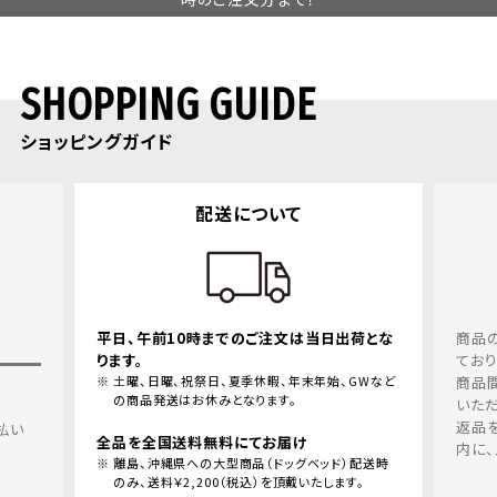
SHOPPING GUIDE
ショッピングガイド
配送について
平日、午前10時までのご注文は当日出荷とな
商品
ります。
てお
土曜、日曜、祝祭日、夏季休暇、年末年始、GWなど
商品
の商品発送はお休みとなります。
いただ
返品
払い
全品を全国送料無料にてお届け
内に、
離島、沖縄県への大型商品（ドッグベッド）配送時
のみ、送料￥2,200（税込）を頂戴いたします。