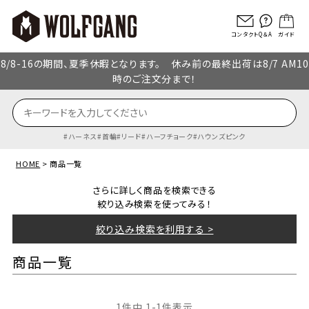
コンタクト
Q＆A
ガイド
8/8-16の期間、夏季休暇となります。 休み前の最終出荷は8/7 AM10
時のご注文分まで！
ハーネス
首輪
リード
ハーフチョーク
ハウンズピンク
HOME
商品一覧
さらに詳しく商品を検索できる
絞り込み検索を使ってみる！
絞り込み検索を利用する >
商品一覧
1
件中
1
-
1
件表示