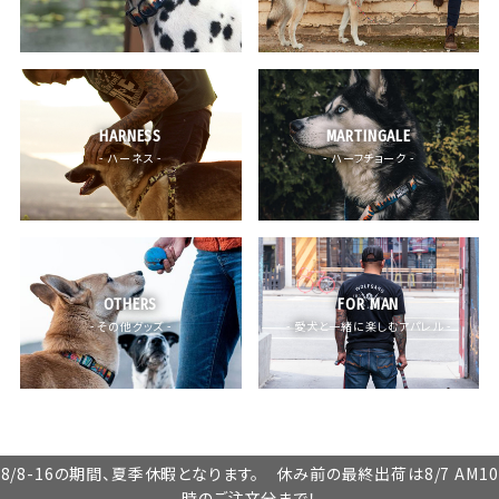
HARNESS
MARTINGALE
- ハーネス -
- ハーフチョーク -
OTHERS
FOR MAN
- その他グッズ -
- 愛犬と一緒に楽しむアパレル -
8/8-16の期間、夏季休暇となります。 休み前の最終出荷は8/7 AM10
時のご注文分まで！