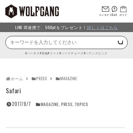
コンタクト
Q＆A
ガイド
LINE ID連携で、500ptをプレゼント！
詳しくはこちら
ハーネス
首輪
リード
ハーフチョーク
ハウンズピンク
ホーム
PRESS
MAGAZINE
Safari
2017/8/7
MAGAZINE
,
PRESS
,
TOPICS