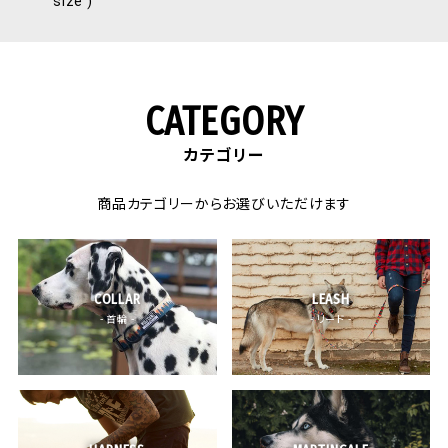
size )
わが家の1歳２ヶ月のチワプーの女の子はとにかくお
転婆で元気いっぱい🈵

ひっぱりぐせもまだ多少なおりきらないので、胸の前に
リードを繋げられ、その上丈夫でサイズをぴったりでき
CATEGORY
るもの！！（引っ張りぐせ用のハーネスはサイズが小さ
いものがなかなかない）

カテゴリー
と探しに探しているところ、ウルフギャングさんのこの
可愛いハーネスに出会いました🥰

Sサイズをギリギリまで小さくしてぴったりですが、フィ
商品カテゴリーからお選びいただけます
ット感も良く、前足の動きを邪魔しないので嫌がらず
につけてくれます。

何より、どんなに元気に動いても丈夫そうなうえにめ
ちゃくちゃおしゃれでかわいいです💕

COLLAR
LEASH
次はリードもお揃いにしたいです！！
- 首輪 -
- リード -
木の実
1
購入者
非公開