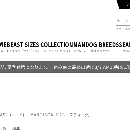
シ
ハーネ
ME
BEAST
SIZES
COLLECTION
MAN
DOG BREEDS
SEA
ーム
ドッググッズ
サイズで探す
コレクションから探す
アパレル
犬種別ギャラリー
商品
の期間、夏季休暇となります。 休み前の最終出荷は8/7 AM10時の
ASH (リード)
MARTINGALE（ハーフチョーク）
い順
標準