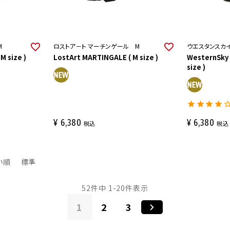
M
ロストア－ト マーチンゲール M
ウエスタンスカ
M size )
LostArt MARTINGALE ( M size )
WesternSky
size )
¥
6,380
¥
6,380
税込
税込
い順
標準
52
件中
1
-
20
件表示
1
2
3