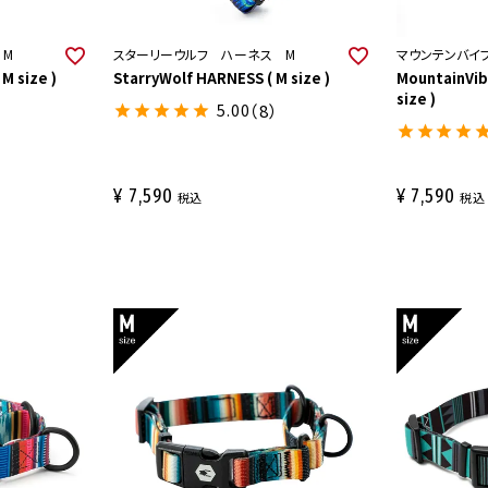
 M
スターリーウルフ ハーネス M
マウンテンバイ
M size )
StarryWolf HARNESS ( M size )
MountainVib
size )
5.00
（8）
¥
7,590
¥
7,590
税込
税込