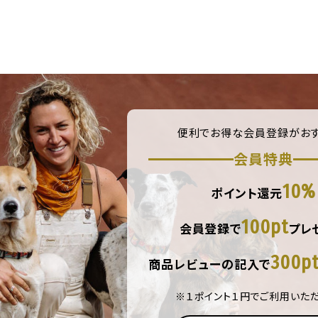
便利でお得な会員登録がおす
会員特典
10%
ポイント還元
100pt
会員登録で
プレ
300p
商品レビューの記入で
※１ポイント１円でご利用いた