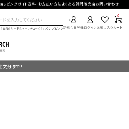
ョッピングガイド
送料・お支払い方法
よくある質問
販売店
お問い合わせ
0
新規会員登録
ログイン
お気に入り
カート
ス
首輪
リード
ハーフチョーク
ハウンズピンク
RCH
検索
ご注文分まで！