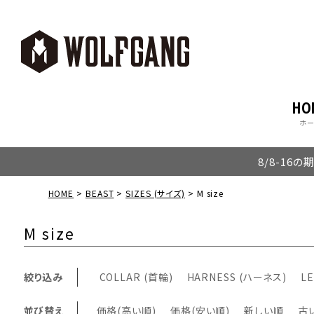
HO
ホ
8/8-16
HOME
BEAST
SIZES (サイズ)
M size
M size
絞り込み
COLLAR (首輪)
HARNESS (ハーネス)
LE
並び替え
価格(高い順)
価格(安い順)
新しい順
古