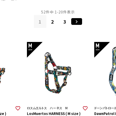
52
件中
1
-
20
件表示
1
2
3
ロスムエルトス ハーネス M
ドーンパトロー
ze )
LosMuertos HARNESS ( M size )
DawnPatrol H