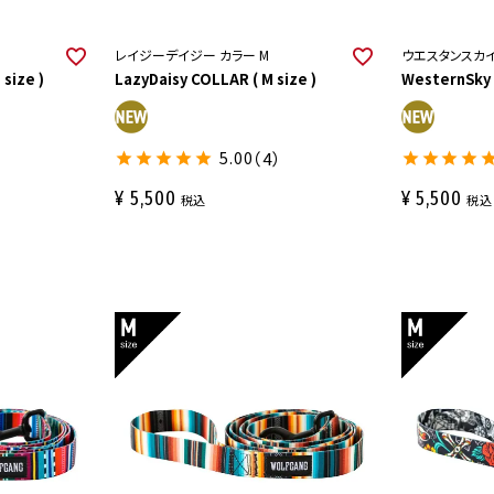
レイジーデイジー カラー M
ウエスタンスカイ
size )
LazyDaisy COLLAR ( M size )
WesternSky 
5.00
（4）
¥
5,500
¥
5,500
税込
税込