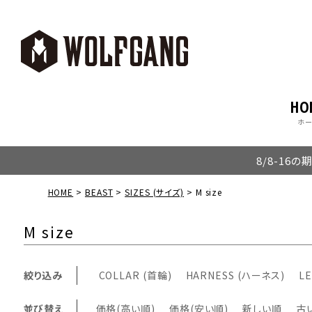
HO
ホ
8/8-16
HOME
BEAST
SIZES (サイズ)
M size
M size
絞り込み
COLLAR (首輪)
HARNESS (ハーネス)
LE
並び替え
価格(高い順)
価格(安い順)
新しい順
古