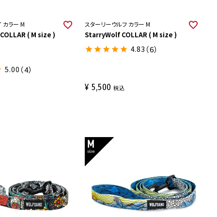
 カラー M
スターリーウルフ カラー M
COLLAR ( M size )
StarryWolf COLLAR ( M size )
4.83
（6）
5.00
（4）
¥
5,500
税込