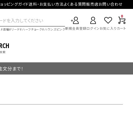
ョッピングガイド
送料・お支払い方法
よくある質問
販売店
お問い合わせ
0
新規会員登録
ログイン
お気に入り
カート
ス
首輪
リード
ハーフチョーク
ハウンズピンク
RCH
検索
ご注文分まで！