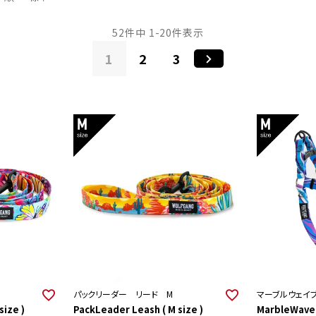
52
件中
1
-
20
件表示
1
2
3
パックリーダー リード M
マーブルウェイ
size )
PackLeader Leash ( M size )
MarbleWave H