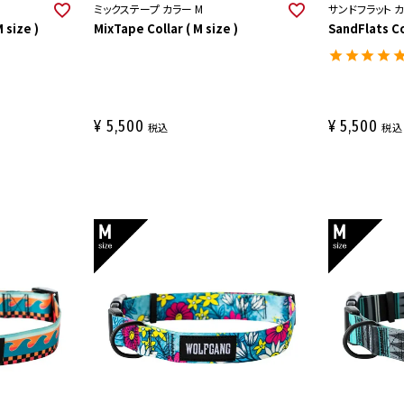
ミックステープ カラー M
サンドフラット カ
 size )
MixTape Collar ( M size )
SandFlats Col
¥
5,500
¥
5,500
税込
税込