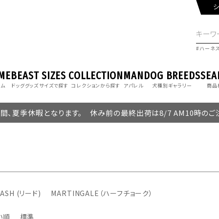
シ
ハーネ
ME
BEAST
SIZES
COLLECTION
MAN
DOG BREEDS
SEA
ーム
ドッググッズ
サイズで探す
コレクションから探す
アパレル
犬種別ギャラリー
商品
の期間、夏季休暇となります。 休み前の最終出荷は8/7 AM10時の
ASH (リード)
MARTINGALE（ハーフチョーク）
い順
標準