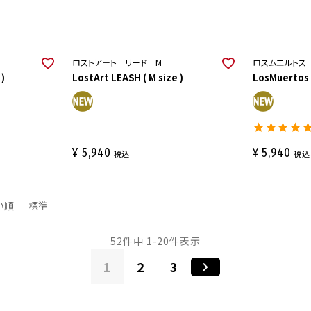
ロストア－ト リード M
ロスムエルトス
 )
LostArt LEASH ( M size )
LosMuertos L
¥
5,940
¥
5,940
税込
税込
い順
標準
52
件中
1
-
20
件表示
1
2
3