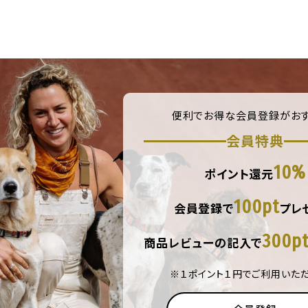
便利でお得な会員登録がおす
会員特典
10%
ポイント還元
100pt
会員登録で
プレ
300p
商品レビューの記入で
※１ポイント１円でご利用いた