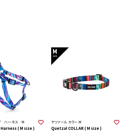
ブ ハーネス M
ケツァール カラー M
arness ( M size )
Quetzal COLLAR ( M size )