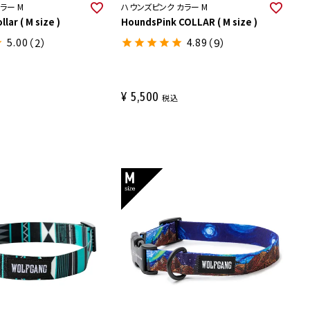
ラー M
ハウンズピンク カラー M
lar ( M size )
HoundsPink COLLAR ( M size )
5.00
（2）
4.89
（9）
¥
5,500
税込