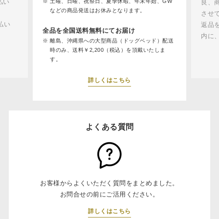
払い
土曜、日曜、祝祭日、夏季休暇、年末年始、GW
良、
などの商品発送はお休みとなります。
させ
払い
返品
全品を全国送料無料にてお届け
内に
離島、沖縄県への大型商品（ドッグベッド）配送
時のみ、送料￥2,200（税込）を頂戴いたしま
す。
詳しくはこちら
よくある質問
お客様からよくいただく質問をまとめました。
お問合せの前にご活用ください。
詳しくはこちら