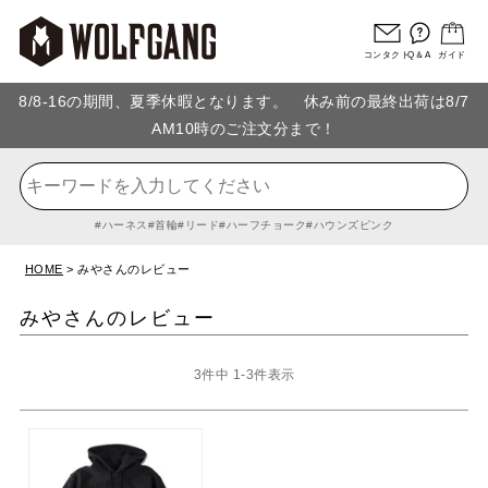
コンタクト
Q＆A
ガイド
8/8-16の期間、夏季休暇となります。 休み前の最終出荷は8/7
AM10時のご注文分まで！
ハーネス
首輪
リード
ハーフチョーク
ハウンズピンク
HOME
みやさんのレビュー
みやさんのレビュー
3
件中
1
-
3
件表示