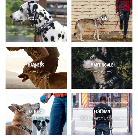
COLLAR
LEASH
- 首輪 -
- リード -
HARNESS
MARTINGALE
- ハーネス -
- ハーフチョーク -
OTHERS
FOR MAN
- その他グッズ -
- 愛犬と一緒に楽しむアパレル -