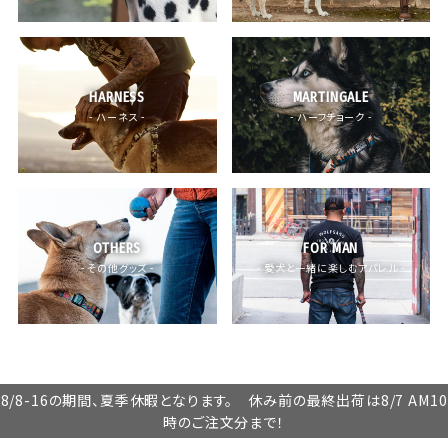
HARNESS
MARTINGALE
- ハーネス -
- ハーフチョーク -
OTHERS
FOR MAN
- その他グッズ -
- 愛犬と一緒に楽しむアパレル -
8/8-16の期間、夏季休暇となります。 休み前の最終出荷は8/7 AM10
時のご注文分まで！