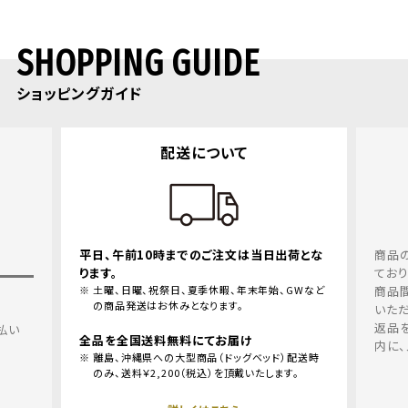
SHOPPING GUIDE
ショッピングガイド
ついて
返品・交換について
ご注文は当日出荷とな
商品の品質、取り扱いについては十分留意し
ておりますが、万一、お届けした商品の不良、
休暇、年末年始、GWなど
商品間違えにつきましては、良品と交換させて
ます。
いただきます。
返品を希望される場合、商品到着後１週間以
お届け
内に、メールリンクよりご連絡ください。
（ドッグベッド）配送時
）を頂戴いたします。
詳しくはこちら